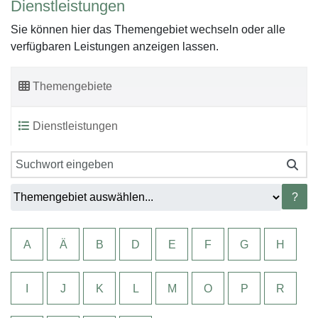
Dienstleistungen
Sie können hier das Themengebiet wechseln oder alle
verfügbaren Leistungen anzeigen lassen.
Themengebiete
Dienstleistungen
?
A
Ä
B
D
E
F
G
H
I
J
K
L
M
O
P
R