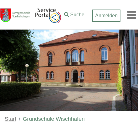
Zum Hauptinhalt springen
Suche
Anmelden
M
Start
Grundschule Wischhafen